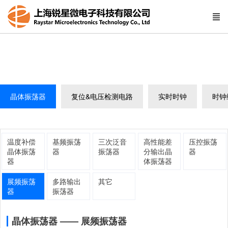
晶体振荡器
复位&电压检测电路
实时时钟
时钟
温度补偿
基频振荡
三次泛音
高性能差
压控振荡
晶体振荡
器
振荡器
分输出晶
器
器
体振荡器
展频振荡
多路输出
其它
器
振荡器
晶体振荡器 —— 展频振荡器