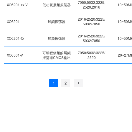
7050,5032,3225,
XO6201-xx-V
低功耗展频振荡器
10~50M
2520,2016
2016/2520/3225/
XO6201
展频振荡器
10~50M
5032/7050
2016/2520/3225/
XO6201-Q
展频振荡器
10~50M
5032/7050
可编程倍频的展频
7050/5032/3225/
XO6501-V
20~27M
振荡器CMOS输出
2520
1
2