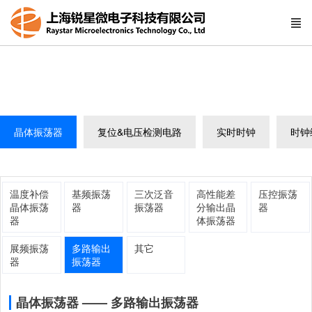
晶体振荡器
复位&电压检测电路
实时时钟
时钟
温度补偿
基频振荡
三次泛音
高性能差
压控振荡
晶体振荡
器
振荡器
分输出晶
器
器
体振荡器
展频振荡
多路输出
其它
器
振荡器
晶体振荡器 —— 多路输出振荡器