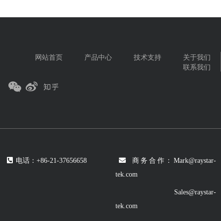
讲清楚RTC上电后晶振的正确操作逻
三大核心时序系列重磅展出 本次参展，
模拟时钟信号链十余年，锐星微搭建完
辑，以及「等待」的必要性。 01 核心
锐星微完整展出九大核心产品线，并重
整九大产品矩阵，产品深度落地通信、
原理：RTC的时序核心是晶振 RTC的所
点带来RTC 实时时钟、时钟发生器、时
汽车电子、安防、信创、新能源五大核
有寄存器操作、时间计数，100%依赖内
钟缓冲器三大主力时序系列，覆盖汽车
心领域，配套行业头部客户，拥有海量
部（或外部）石英晶振的稳定时钟信
电子、算力数据中心、工业控制、安
成熟落地案例，两大核心产品体系完整
号。 如果晶振停振、没起稳，RTC直接
防、消费电子、物联网等全赛道热门应
覆盖全信号链时序需求： 模拟&时钟器
“罢工”：时间停止、读写错误、功能完全
网站首页
产品中心
技术支持
关于我们
用，完整展示国产时序芯片一站式解决
件系列 囊括实时时钟、时钟缓冲器、时
失效，都是家常便饭。所以主电源上电/
联系我们
方案...
钟发生器、电平转换、运算放大器、信
备份电源恢复时，核心原则只有一个：
号开关、比较器、复位 & 电压检测电
先等晶振稳，再做任何操作。 02 上电
路，一站式满足整机完整信号链配套设
时序拆解：3个阶段，2个关键时间 1. 上
计需求。 晶体振荡器系列 涵盖温度补
电全流程时序 2. 两个必须记住的时间 -
偿晶体振荡器、基频振荡器、展频振荡
tSTA（晶振起振等待时间）：晶振从启
器、多路输出振荡器、三次泛音振荡
动到完全稳定的标准时间，是RTC正常
器、高性能差分输出晶体振荡器、压控
工作的前提，必须等满，绝对不能跳。
振荡...
（这个时间根据不同的晶体参数和回路
匹配是不同的，建议实测） - 40ms后临
时访问窗口：上电40ms后，可临时访问
电话：+86-21-37656658
商务合作：Mark@raystar-
RTC 的一些RAM地址做状态诊断，或兼
容判断，但不能用来初始化时间和RTC
tek.com
功能配置。 03 为什么“等待”是必须
的？ 不管...
Sales@raystar-
tek.com