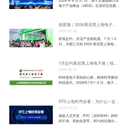
2026 年 6 月 27 日，第十五届国际汽车
电子产业峰会（IAEIS）在深圳宝安圆满
落幕。锐星微作为本次峰会官方赞助企
业深度参与行业盛会，携全套车规时序
信号链及成熟车载整机时钟方案亮相，
锐星微｜2026慕尼黑上海电子展圆满收官！
与整车厂、汽车零部件、车载半导体产
2026-07-06
业链同仁共探智能汽车国产化发展新路
径。 Part 01 峰会官方赞助企业亮相，
群英赴约，共话产业新机遇。7 月 1-3
高效对接车载产业链资源 本届 IAEIS 汇
日，为期三天的 2026 慕尼黑上海电子
聚整车、自动驾驶、新能源汽车上下游
展在上海新国际博览中心圆满收官。作
数千名行业从业者。依托峰会赞助专属
为电子产业极具影响力的专业盛会，本
交流平台，锐星微设立专属交流展位，
届盛会汇聚了众多国内外领军企业，全
7月赴约慕尼黑上海电子展｜锐星微 N4.905 展位，高精度时钟方案重磅亮相
集中展示全系列 AEC-Q100 车规时序芯
面展示了半导体、传感器、无源器件等
片与落地整车时钟解决方案，吸引众多
2026-06-22
前沿技术与解决方案。锐星微电子携全
整车研发、域控、T-BOX 开发工程师驻
系列时序信号链产品及多场景成套方案
时钟是电子系统的心跳，精准时序驱动
足沟通。现场车载 FAE 团队针对车载
重磅亮相，与行业新老伙伴共赴这场前
科技迭代。2026年7月1–3 日，电子行
EMC、宽温稳定、多芯片同步时序等行
沿科技盛宴。 Part 01 展台人气火热，专
业年度盛会慕尼黑上海电子展登陆上海
业痛点一对一答疑，成熟配套方案收获
业技术交流不间断 展会期间，锐星微
新国际博览中心，锐星微携高精度时
车企及一级供应商广泛认可。 Part 02
N4.905 展台全程人气爆棚，大批专业采
钟、全新车规级时钟系列产品重磅亮
全栈车规时序产品，配套多主流车载平
RTC上电时序必看：为什么一定要等晶振稳定？
购、研发工程师、行业合作伙伴专程前
相，诚邀各界客户莅临展台洽谈合作，
台完整时钟方案 锐星微作为时序时钟产
来洽谈交流。现场专业 FAE 技术团队全
2026-04-23
携手推进芯片国产化替代进程。 2026
品线市场引领者，依托完善产品矩阵，
程在岗，一对一深度答疑、现场演示芯
慕尼黑上海电子展 将于 7 月 1 日 - 7 月
现场展出多款已量产落地的整车成套时
做嵌入式开发，RTC（实时时钟）的时
片方案性能，专业硬核的产品 Demo 吸
3 日 登陆上海新国际博览中心 锐星微展
钟方案，适配主流车载芯片平台： 1. 黑
间不准、初始化异常，90%的坑都出在
引众多客户长时间驻足观摩、咨询项目
位号: N4.905 期待线下相见，共叙商
芝麻A1000时钟方案 2. 智能...
上电时序没做对！今天用最通俗的话，
适配细节。 Part 02 全产品线齐亮相，
机！ 九大产品线覆盖多元高端场景 深耕