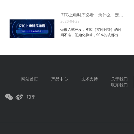
业年度盛会慕尼黑上海电子展登陆上海
业痛点一对一答疑，成熟配套方案收获
业技术交流不间断 展会期间，锐星微
新国际博览中心，锐星微携高精度时
车企及一级供应商广泛认可。 Part 02
N4.905 展台全程人气爆棚，大批专业采
钟、全新车规级时钟系列产品重磅亮
全栈车规时序产品，配套多主流车载平
RTC上电时序必看：为什么一定要等晶振稳定？
购、研发工程师、行业合作伙伴专程前
相，诚邀各界客户莅临展台洽谈合作，
台完整时钟方案 锐星微作为时序时钟产
来洽谈交流。现场专业 FAE 技术团队全
2026-04-23
携手推进芯片国产化替代进程。 2026
品线市场引领者，依托完善产品矩阵，
程在岗，一对一深度答疑、现场演示芯
慕尼黑上海电子展 将于 7 月 1 日 - 7 月
现场展出多款已量产落地的整车成套时
做嵌入式开发，RTC（实时时钟）的时
片方案性能，专业硬核的产品 Demo 吸
3 日 登陆上海新国际博览中心 锐星微展
钟方案，适配主流车载芯片平台： 1. 黑
间不准、初始化异常，90%的坑都出在
引众多客户长时间驻足观摩、咨询项目
位号: N4.905 期待线下相见，共叙商
芝麻A1000时钟方案 2. 智能...
上电时序没做对！今天用最通俗的话，
适配细节。 Part 02 全产品线齐亮相，
机！ 九大产品线覆盖多元高端场景 深耕
讲清楚RTC上电后晶振的正确操作逻
三大核心时序系列重磅展出 本次参展，
模拟时钟信号链十余年，锐星微搭建完
辑，以及「等待」的必要性。 01 核心
锐星微完整展出九大核心产品线，并重
整九大产品矩阵，产品深度落地通信、
原理：RTC的时序核心是晶振 RTC的所
点带来RTC 实时时钟、时钟发生器、时
汽车电子、安防、信创、新能源五大核
有寄存器操作、时间计数，100%依赖内
钟缓冲器三大主力时序系列，覆盖汽车
心领域，配套行业头部客户，拥有海量
部（或外部）石英晶振的稳定时钟信
电子、算力数据中心、工业控制、安
成熟落地案例，两大核心产品体系完整
号。 如果晶振停振、没起稳，RTC直接
防、消费电子、物联网等全赛道热门应
覆盖全信号链时序需求： 模拟&时钟器
“罢工”：时间停止、读写错误、功能完全
网站首页
产品中心
技术支持
关于我们
用，完整展示国产时序芯片一站式解决
件系列 囊括实时时钟、时钟缓冲器、时
失效，都是家常便饭。所以主电源上电/
联系我们
方案...
钟发生器、电平转换、运算放大器、信
备份电源恢复时，核心原则只有一个：
号开关、比较器、复位 & 电压检测电
先等晶振稳，再做任何操作。 02 上电
路，一站式满足整机完整信号链配套设
时序拆解：3个阶段，2个关键时间 1. 上
计需求。 晶体振荡器系列 涵盖温度补
电全流程时序 2. 两个必须记住的时间 -
偿晶体振荡器、基频振荡器、展频振荡
tSTA（晶振起振等待时间）：晶振从启
器、多路输出振荡器、三次泛音振荡
动到完全稳定的标准时间，是RTC正常
器、高性能差分输出晶体振荡器、压控
工作的前提，必须等满，绝对不能跳。
振荡...
（这个时间根据不同的晶体参数和回路
匹配是不同的，建议实测） - 40ms后临