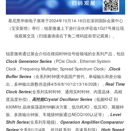
慕尼黑华南电子展将于
2024年10月14-16日在深圳国际会展中心
（宝安新馆）举行；锐星微邀上下游行业伙伴莅临
1G27号展位
现
场观展交流（扫描邀请函右下角二维码提前登记观展）。
锐星微将通过展会介绍在模拟时钟信号链领域的全系列产品，包括
Clock Generator Series
（PCIe Clock , Ethernet System
Clock，Frequency Multiplier, Spread Spectrum Clock）,
Clock
Buffer Series
（全系列时钟缓冲器国产替代，单端输出和差分输
出，多种输出路数供选择4/5/6/8/10/12/13/16/20路），
Real Time
Clock Series
(全系列实时时钟、通用实时时钟、内置晶体、高精
度温度补偿)，
高性能Crystal Oscillator Series
（低频KHZ 到
630MHz 晶体振荡器时钟解决方案，低功耗XO，低压XO、展频钟
振、多路输出钟振、车规级钟振通过AECQ100认证等），
Level
Shift Series
(全系列车规级)、
Operation Amplifier/Comparator
Series
(全系列1/2/4路、 低功耗系列、高速系列等)、
High Speed